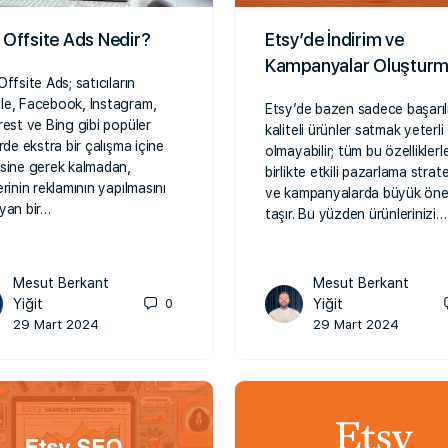
 Offsite Ads Nedir?
Etsy’de İndirim ve
Kampanyalar Oluştur
Offsite Ads; satıcıların
e, Facebook, Instagram,
Etsy’de bazen sadece başarıl
rest ve Bing gibi popüler
kaliteli ürünler satmak yeterli
erde ekstra bir çalışma içine
olmayabilir; tüm bu özelliklerl
sine gerek kalmadan,
birlikte etkili pazarlama stratej
erinin reklamının yapılmasını
ve kampanyalarda büyük ön
yan bir…
taşır. Bu yüzden ürünlerinizi…
Mesut Berkant
Mesut Berkant
Yiğit
0
Yiğit
29 Mart 2024
29 Mart 2024