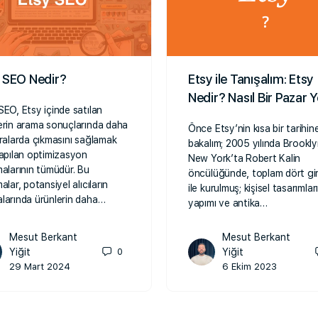
 SEO Nedir?
Etsy ile Tanışalım: Etsy
Nedir? Nasıl Bir Pazar Y
SEO, Etsy içinde satılan
erin arama sonuçlarında daha
Önce Etsy’nin kısa bir tarihin
ıralarda çıkmasını sağlamak
bakalım; 2005 yılında Brookly
yapılan optimizasyon
New York’ta Robert Kalin
malarının tümüdür. Bu
öncülüğünde, toplam dört gir
alar, potansiyel alıcıların
ile kurulmuş; kişisel tasarımları
larında ürünlerin daha…
yapımı ve antika…
Mesut Berkant
Mesut Berkant
Yiğit
0
Yiğit
29 Mart 2024
6 Ekim 2023