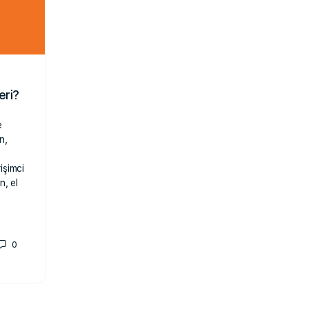
eri?
e
n,
işimci
n, el
0