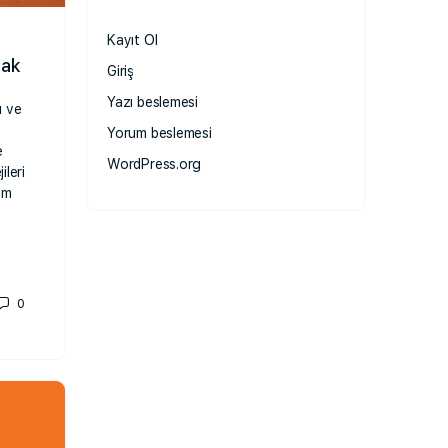
Kayıt Ol
mak
Giriş
Yazı beslemesi
ı ve
Yorum beslemesi
e
WordPress.org
ileri
em
0