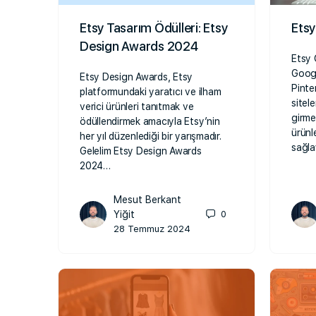
Etsy Tasarım Ödülleri: Etsy
Etsy
Design Awards 2024
Etsy 
Googl
Etsy Design Awards, Etsy
Pinte
platformundaki yaratıcı ve ilham
sitel
verici ürünleri tanıtmak ve
girme
ödüllendirmek amacıyla Etsy’nin
ürünl
her yıl düzenlediği bir yarışmadır.
sağla
Gelelim Etsy Design Awards
2024…
Mesut Berkant
Yiğit
0
28 Temmuz 2024