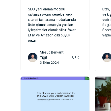
SEO yani arama motoru
Etsy,
optimizasyonu genelde web
ve kiş
siteleri için arama motorlarında
verir
üste çıkmak amacıyla yapılan
özgün
iyileştirmeler olarak bilinir fakat
Sonra
Etsy ve Amazon gibi büyük
yapm
pazar…
Mesut Berkant
Yiğit
0
3 Ekim 2024