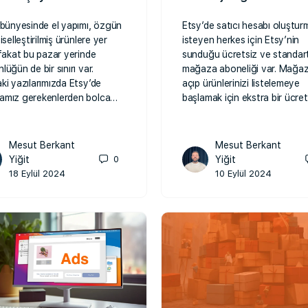
 bünyesinde el yapımı, özgün
Etsy’de satıcı hesabı oluştur
iselleştirilmiş ürünlere yer
isteyen herkes için Etsy’nin
 fakat bu pazar yerinde
sunduğu ücretsiz ve standart
lüğün de bir sınırı var.
mağaza aboneliği var. Mağaz
ki yazılarımızda Etsy’de
açıp ürünlerinizi listelemeye
amız gerekenlerden bolca…
başlamak için ekstra bir ücre
Mesut Berkant
Mesut Berkant
Yiğit
0
Yiğit
18 Eylül 2024
10 Eylül 2024