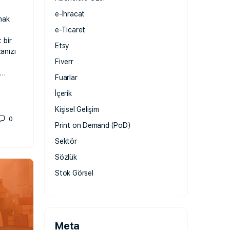
e-İhracat
mak
e-Ticaret
 bir
Etsy
anızı
Fiverr
t…
Fuarlar
İçerik
Kişisel Gelişim
0
Print on Demand (PoD)
Sektör
Sözlük
Stok Görsel
Meta