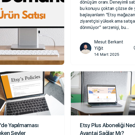
dönüşüm oranı. Deneyimli satı
bu konuyu çoktan çözse de 
başlayanların “Etsy mağazam
ziyaretçisi yüksek ama satışa
dönmüyor” serzenişi, bu…
Mesut Berkant
Yiğit
14 Mart 2025
’de Yapılmaması
Etsy Plus Aboneliği Ned
ken Şeyler
Avantaj Sağlar Mı?