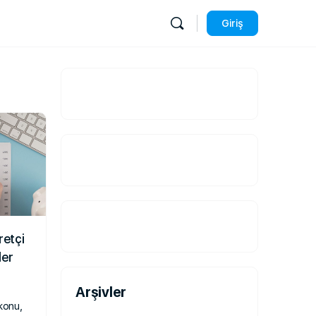
Giriş
retçi
ler
Arşivler
 konu,