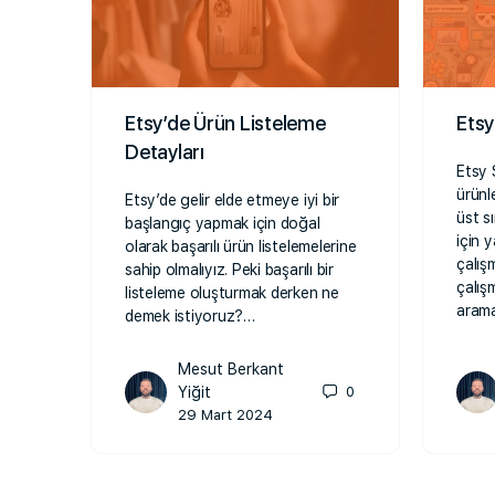
Etsy’de Ürün Listeleme
Etsy
Detayları
Etsy 
ürünl
Etsy’de gelir elde etmeye iyi bir
üst s
başlangıç yapmak için doğal
için 
olarak başarılı ürün listelemelerine
çalış
sahip olmalıyız. Peki başarılı bir
çalışm
listeleme oluşturmak derken ne
arama
demek istiyoruz?…
Mesut Berkant
Yiğit
0
29 Mart 2024