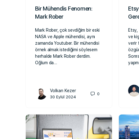
Bir Mühendis Fenomen:
Etsy
Mark Rober
Gere
Mark Rober, çok sevdiğim bir eski
Etsy,
NASA ve Apple mühendisi, aynı
ve kiş
zamanda Youtuber. Bir mühendisi
verir
örnek almak istediğimi söylesem
özgün
herhalde Mark Rober derdim.
Sonra
Oğlum da…
yapm
Volkan Kezer
0
30 Eylül 2024