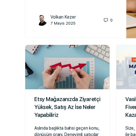
Volkan Kezer
0
7 Mayıs 2025
Etsy Mağazanızda Ziyaretçi
Vasi
Yüksek, Satış Az İse Neler
Five
Yapabiliriz
Kaz
Aslında başlıkta bahsi geçen konu,
Size,
dönüşüm oranı. Deneyimli satıcılar
ile b