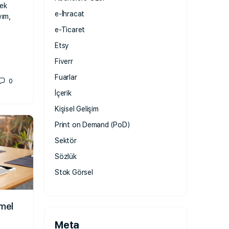
mek
e-İhracat
yım,
e-Ticaret
Etsy
Fiverr
Fuarlar
0
İçerik
Kişisel Gelişim
Print on Demand (PoD)
Sektör
Sözlük
Stok Görsel
emel
Meta