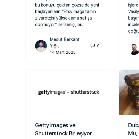
bu konuyu çoktan çözse de yeni
işlere
başlayanların “Etsy mağazamın
Vasil
ziyaretçisi yüksek ama satışa
başar
dönmüyor” serzenişi, bu…
incel
doğru
Mesut Berkant
Yiğit
0
14 Mart 2025
Getty Images ve
Duba
Shutterstock Birleşiyor
Mü, 