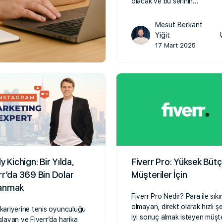
olacak ve bu serinin…
Mesut Berkant
Yiğit
17 Mart 2025
ly Kichign: Bir Yılda,
Fiverr Pro: Yüksek Bütç
rr’da 369 Bin Dolar
Müşteriler İçin
anmak
Fiverr Pro Nedir? Para ile sıkın
olmayan, direkt olarak hızlı şe
 kariyerine tenis oyunculuğu
iyi sonuç almak isteyen müşte
aşlayan ve Fiverr’da harika