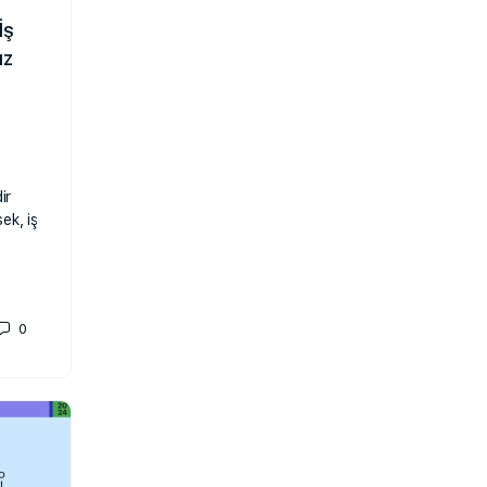
İş
ız
ir
ek, iş
0