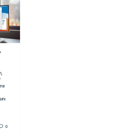
?
m,
r
ine
sını
0