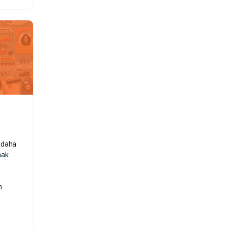
 daha
mak
n
…