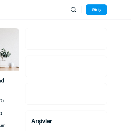
Giriş
nd
D)
uz
Arşivler
seri