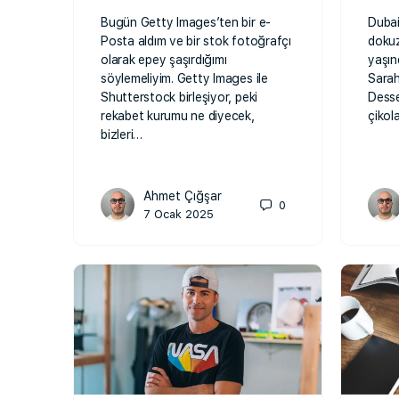
Bugün Getty Images’ten bir e-
Dubai 
Posta aldım ve bir stok fotoğrafçı
dokuz
olarak epey şaşırdığımı
yaşınd
söylemeliyim. Getty Images ile
Sarah
Shutterstock birleşiyor, peki
Desse
rekabet kurumu ne diyecek,
çikol
bizleri…
Ahmet Çığşar
0
7 Ocak 2025