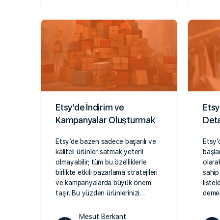
Etsy’de İndirim ve
Etsy
Kampanyalar Oluşturmak
Deta
Etsy’de bazen sadece başarılı ve
Etsy’
kaliteli ürünler satmak yeterli
başla
olmayabilir; tüm bu özelliklerle
olarak
birlikte etkili pazarlama stratejileri
sahip 
ve kampanyalarda büyük önem
liste
taşır. Bu yüzden ürünlerinizi…
demek
Mesut Berkant