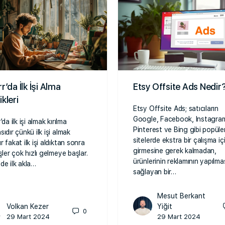
rr’da İlk İşi Alma
Etsy Offsite Ads Nedir
ikleri
Etsy Offsite Ads; satıcıların
Google, Facebook, Instagra
’da ilk işi almak kırılma
Pinterest ve Bing gibi popüle
ıdır çünkü ilk işi almak
sitelerde ekstra bir çalışma iç
 fakat ilk işi aldıktan sonra
girmesine gerek kalmadan,
şler çok hızlı gelmeye başlar.
ürünlerinin reklamının yapılma
de ilk akla…
sağlayan bir…
Mesut Berkant
Volkan Kezer
Yiğit
0
29 Mart 2024
29 Mart 2024