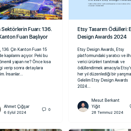
Sektörlerin Fuarı: 136.
Etsy Tasarım Ödülleri: 
Kanton Fuarı Başlıyor
Design Awards 2024
l, 136. Çin Kanton Fuarı 15
Etsy Design Awards, Etsy
e kapılarını açıyor. Peki bu
platformundaki yaratıcı ve il
 önemli yapan ne? Önce kısa
verici ürünleri tanıtmak ve
ilgi verip sonra detaylara
ödüllendirmek amacıyla Etsy’
im. İnsanlar…
her yıl düzenlediği bir yarışma
Gelelim Etsy Design Awards
2024…
Mesut Berkant
Ahmet Çığşar
Yiğit
0
6 Eylül 2024
28 Temmuz 2024