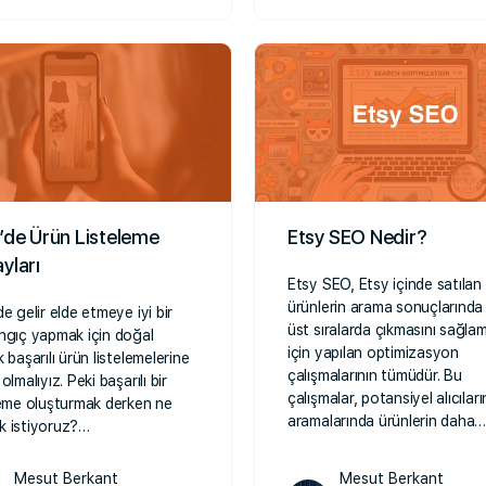
’de Ürün Listeleme
Etsy SEO Nedir?
yları
Etsy SEO, Etsy içinde satılan
ürünlerin arama sonuçlarında
de gelir elde etmeye iyi bir
üst sıralarda çıkmasını sağla
ngıç yapmak için doğal
için yapılan optimizasyon
 başarılı ürün listelemelerine
çalışmalarının tümüdür. Bu
olmalıyız. Peki başarılı bir
çalışmalar, potansiyel alıcıları
leme oluşturmak derken ne
aramalarında ürünlerin daha
 istiyoruz?…
Mesut Berkant
Mesut Berkant