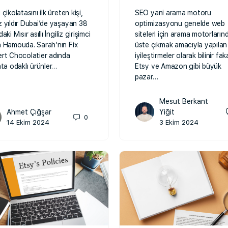
çikolatasını ilk üreten kişi,
SEO yani arama motoru
 yıldır Dubai’de yaşayan 38
optimizasyonu genelde web
aki Mısır asıllı İngiliz girişimci
siteleri için arama motorların
 Hamouda. Sarah’nın Fix
üste çıkmak amacıyla yapılan
rt Chocolatier adında
iyileştirmeler olarak bilinir fak
ata odaklı ürünler…
Etsy ve Amazon gibi büyük
pazar…
Mesut Berkant
Ahmet Çığşar
Yiğit
0
14 Ekim 2024
3 Ekim 2024