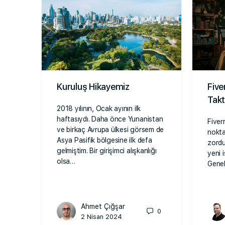
Kuruluş Hikayemiz
Five
Takt
2018 yılının, Ocak ayının ilk
haftasıydı. Daha önce Yunanistan
Fiverr
ve birkaç Avrupa ülkesi görsem de
noktas
Asya Pasifik bölgesine ilk defa
zordur
gelmiştim. Bir girişimci alışkanlığı
yeni i
olsa…
Genel
Ahmet Çığşar
0
2 Nisan 2024