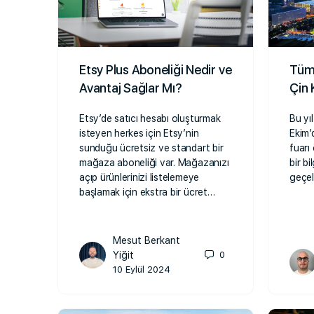
Etsy Plus Aboneliği Nedir ve
Tüm 
Avantaj Sağlar Mı?
Çin 
Etsy’de satıcı hesabı oluşturmak
Bu yı
isteyen herkes için Etsy’nin
Ekim’d
sunduğu ücretsiz ve standart bir
fuarı
mağaza aboneliği var. Mağazanızı
bir b
açıp ürünlerinizi listelemeye
geçel
başlamak için ekstra bir ücret…
Mesut Berkant
Yiğit
0
10 Eylül 2024