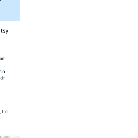
Etsy
ham
nin
dır.
0