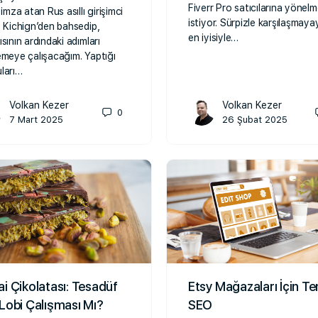
Fiverr Pro satıcılarına yönel
 imza atan Rus asıllı girişimci
istiyor. Sürpizle karşılaşmaya
y Kichign’den bahsedip,
en iyisiyle…
ısının ardındaki adımları
emeye çalışacağım. Yaptığı
ları…
Volkan Kezer
Volkan Kezer
0
7 Mart 2025
26 Şubat 2025
i Çikolatası: Tesadüf
Etsy Mağazaları İçin T
Lobi Çalışması Mı?
SEO