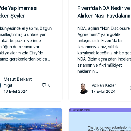
’de Yapılmaması
Fiverr’da NDA Nedir ve 
ken Şeyler
Alırken Nasıl Faydalanır
 bünyesinde el yapımı, özgün
NDA, açılımı “Non Disclosure
iselleştirilmiş ürünlere yer
Agreement” yani gizlilik
 fakat bu pazar yerinde
anlaşmasıdır. Fiverr’da bir
lüğün de bir sınırı var.
tasarımcıysanız, sıklıkla
ki yazılarımızda Etsy’de
karşılaşabileceğiniz bir belged
amız gerekenlerden bolca…
NDA. Bizim açımızdan incelers
sırlarının ve fikri mülkiyet
haklarının…
Mesut Berkant
Yiğit
0
Volkan Kezer
18 Eylül 2024
17 Eylül 2024