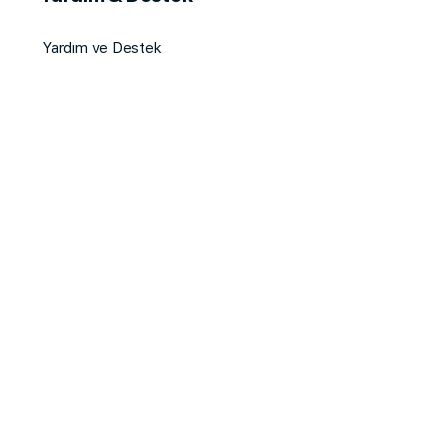
Yardım ve Destek
Sık Sorulanlar
Satış Ortaklığı
Çerez ve KVKK Metni
Eğitim & Topluluk
Online Eğitimler
Topluluklar
Yazılar