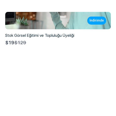
İndirimde
Stok Görsel Eğitimi ve Topluluğu Üyeliği
Compare
$19
$129
to