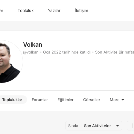
er
Topluluk
Yazılar
İletişim
Volkan
@volkan
•
Oca 2022 tarihinde katıldı
•
Son Aktivite Bir haft
Topluluklar
Forumlar
Eğitimler
Görseller
More
Sırala
Son Aktiviteler