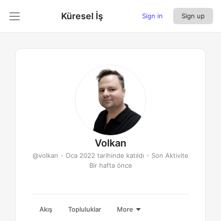
Küresel İş
Sign in
Sign up
Volkan
@volkan
•
Oca 2022 tarihinde katıldı
•
Son Aktivite
Bir hafta önce
Akış
Topluluklar
More