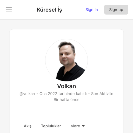
Küresel İş
Sign in
Sign up
Volkan
@volkan
•
Oca 2022 tarihinde katıldı
•
Son Aktivite
Bir hafta önce
Akış
Topluluklar
More