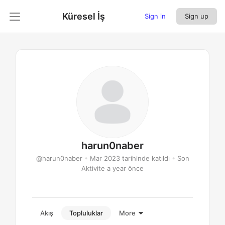
Küresel İş
Sign in
Sign up
harun0naber
@harun0naber
•
Mar 2023 tarihinde katıldı
•
Son
Aktivite a year önce
Akış
Topluluklar
More