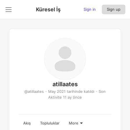
Küresel İş
Sign in
Sign up
atillaates
@atillaates
•
May 2021 tarihinde katıldı
•
Son
Aktivite 11 ay önce
Akış
Topluluklar
More