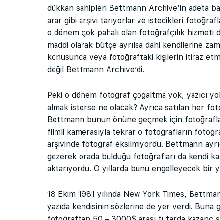
dükkan sahipleri Bettmann Archive’in adeta ba
arar gibi arşivi tarıyorlar ve istedikleri fotoğrafl
o dönem çok pahalı olan fotoğrafçılık hizmeti 
maddi olarak bütçe ayrılsa dahi kendilerine zam
konusunda veya fotoğraftaki kişilerin itiraz e
değil Bettmann Archive’di.
Peki o dönem fotoğraf çoğaltma yok, yazıcı yok,
almak isterse ne olacak? Ayrıca satılan her fot
Bettmann bunun önüne geçmek için fotoğrafları
filmli kamerasıyla tekrar o fotoğrafların fotoğ
arşivinde fotoğraf eksilmiyordu. Bettmann ayr
gezerek orada bulduğu fotoğrafları da kendi ka
aktarıyordu. O yıllarda bunu engelleyecek bir 
18 Ekim 1981 yılında New York Times, Bettmann
yazıda kendisinin sözlerine de yer verdi. Buna
fotoğraftan 50 – 3000$ arası tutarda kazanç s