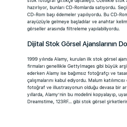
stok fotoğraf gittikçe dijitalleşti. Özellikle sto
hazırlıyor, bunları CD-Romlarda satıyordu. Seçil
CD-Rom başı ödemeler yapılıyordu. Bu CD-Roml
arayüzüyle gelmeye başladılar ve anahtar keli
görseller arasında filtreleme yapılabiliyordu.
Dijital Stok Görsel Ajanslarının 
1999 yılında Alamy, kurulan ilk stok görsel aja
firmaları genellikle GettyImages gibi büyük arş
ederken Alamy ise bağımsız fotoğrafçı ve tasar
çalışmalarını kabul ediyordu. Malum katılımcısı
fotoğraf ve illustrasyonun olduğu devasa bir ar
yıllarda, Alamy’nin bu modelini kopyalayıp, uy
Dreamstime, 123RF… gibi stok görsel şirketlerini