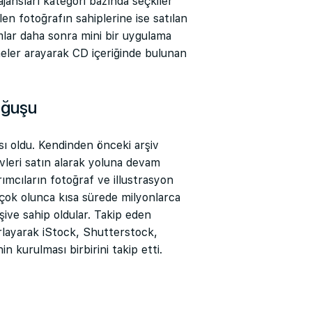
k ajansları kategori bazında seçkiler
en fotoğrafın sahiplerine ise satılan
ar daha sonra mini bir uygulama
meler arayarak CD içeriğinde bulunan
Doğuşu
nsı oldu. Kendinden önceki arşiv
ivleri satın alarak yoluna devam
ımcıların fotoğraf ve illustrasyon
 çok olunca kısa sürede milyonlarca
şive sahip oldular. Takip eden
arlayarak iStock, Shutterstock,
n kurulması birbirini takip etti.