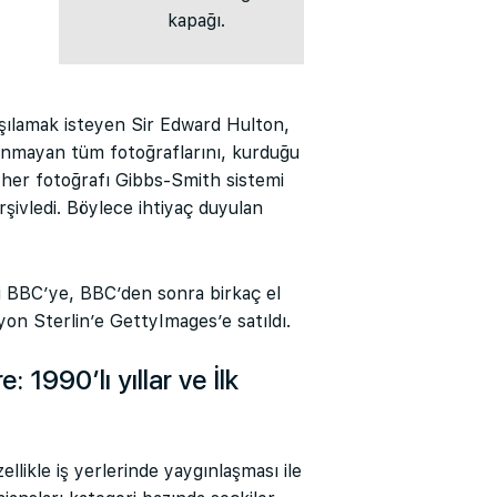
kapağı.
rşılamak isteyen Sir Edward Hulton,
anmayan tüm fotoğraflarını, kurduğu
 her fotoğrafı Gibbs-Smith sistemi
arşivledi. Böylece ihtiyaç duyulan
ni BBC’ye, BBC’den sonra birkaç el
yon Sterlin’e GettyImages’e satıldı.
: 1990’lı yıllar ve İlk
özellikle iş yerlerinde yaygınlaşması ile