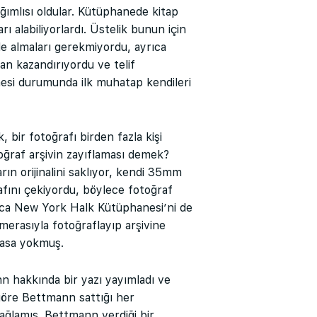
ğımlısı oldular. Kütüphanede kitap
arı alabiliyorlardı. Üstelik bunun için
de almaları gerekmiyordu, ayrıca
an kazandırıyordu ve telif
tmesi durumunda ilk muhatap kendileri
 bir fotoğrafı birden fazla kişi
oğraf arşivin zayıflaması demek?
n orijinalini saklıyor, kendi 35mm
rafını çekiyordu, böylece fotoğraf
ıca New York Halk Kütüphanesi’ni de
merasıyla fotoğraflayıp arşivine
yasa yokmuş.
 hakkında bir yazı yayımladı ve
 göre Bettmann sattığı her
ağlamış. Bettmann verdiği bir