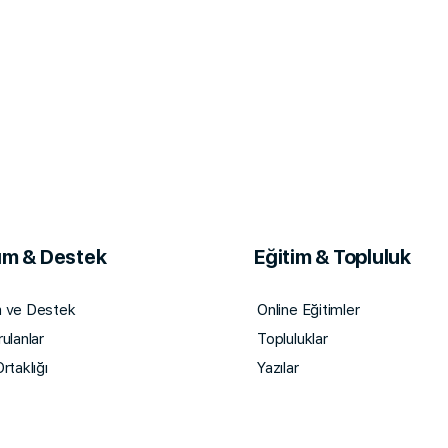
ım & Destek
Eğitim & Topluluk
m ve Destek
Online Eğitimler
rulanlar
Topluluklar
rtaklığı
Yazılar
 ve KVKK Metni